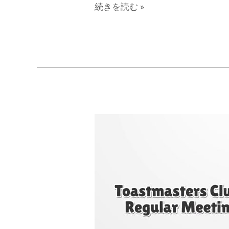
ス
続きを読む »
ピ
ー
チ
を
作
成
す
る
前
に、
伝
え
た
い
メ