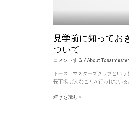
ッ
セ
ー
ジ
を
見学前に知ってお
ま
ついて
ず
決
コメントする
/
About Toastmaste
め
トーストマスターズクラブという
よ
長丁場 どんなことが行われてい
う
見
続きを読む »
学
前
に
知