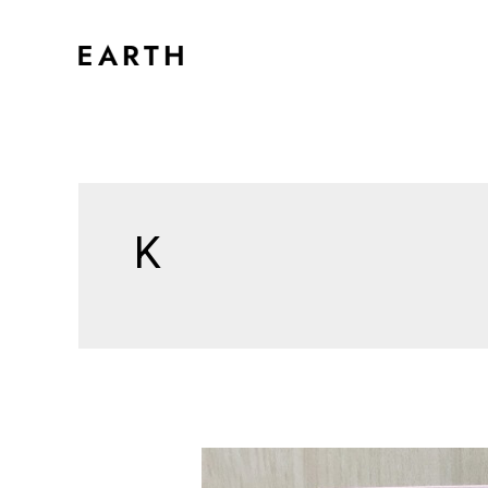
内
容
を
ス
キ
ッ
プ
K