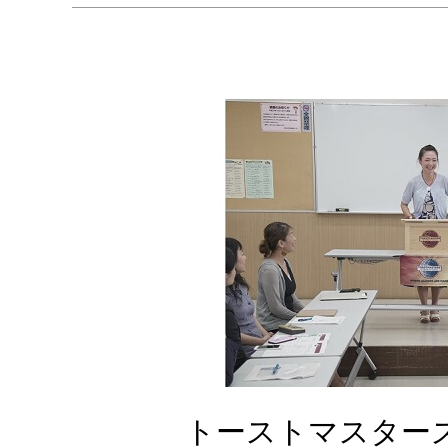
っ
て
お
き
た
い！
ト
ー
ス
ト
マ
ス
タ
ー
ズ
トーストマスター
ク